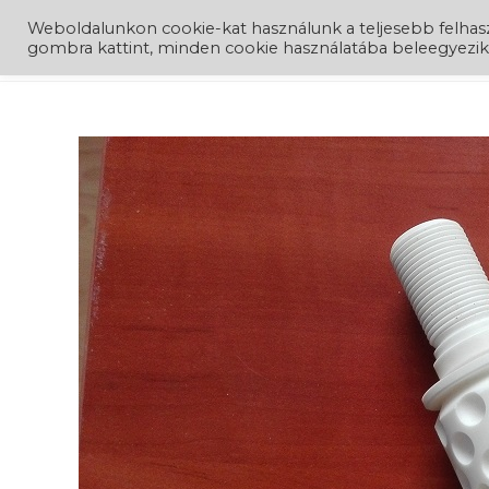
Weboldalunkon cookie-kat használunk a teljesebb felha
MIÉRT M
gombra kattint, minden cookie használatába beleegyezik. A